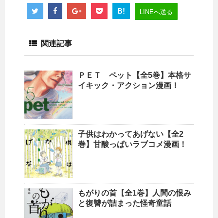
B!
LINEへ送る
関連記事
ＰＥＴ ペット【全5巻】本格サ
イキック・アクション漫画！
子供はわかってあげない【全2
巻】甘酸っぱいラブコメ漫画！
もがりの首【全1巻】人間の恨み
と復讐が詰まった怪奇童話