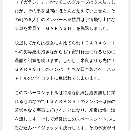
（イガラシ）」。かつてこのグループは６人居まし
たが、その事を世間はほとんど覚えていません。そ
の幻の６人目のメンバー米良勝男は宇宙飛行士にな
る事を夢見てＩＧＡＲＡＳＨＩを脱退しました。
脱退してからは彼女にも捨てられＩＧＡＲＡＳＨＩ
への劣等感を抱きながらも宇宙飛行士になるために
過酷な訓練を続けます。しかし、米良よりも先にＩ
ＧＡＲＡＳＨＩのメンバーたちが日本製スペースシ
ャトルのパイロットに選ばれてしまいます。
このスペースシャトルは特別な訓練は必要無しに乗
れるものなのでＩＧＡＲＡＳＨＩのメンバーは何の
苦労もなく宇宙に行けることになり、米良は悔し涙
を流します。そして米良はこのスペースシャトルに
忍び込みハイジャックを決行します。その事実が日