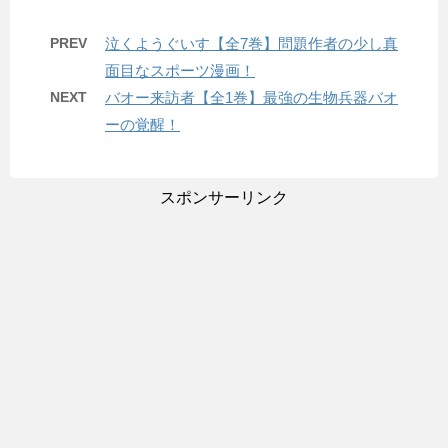
PREV
泣くようぐいす【全7巻】問題作者の少し真
面目なスポーツ漫画！
NEXT
バオー来訪者【全1巻】最強の生物兵器バオ
ーの覚醒！
スポンサーリンク