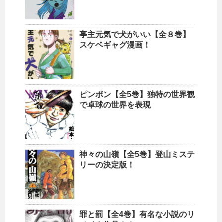
亭主元気で犬がいい【全８巻】
スケベギャグ漫画！
ピンポン【全5巻】独特の世界観
で卓球の世界を表現
神々の山嶺【全5巻】登山ミステ
リーの決定版！
罪と罰【全4巻】有名な小説のリ