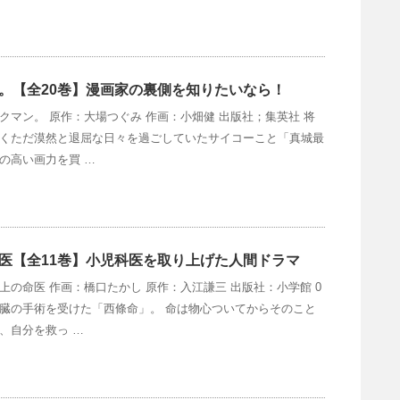
。【全20巻】漫画家の裏側を知りたいなら！
クマン。 原作：大場つぐみ 作画：小畑健 出版社；集英社 将
くただ漠然と退屈な日々を過ごしていたサイコーこと「真城最
の高い画力を買 …
医【全11巻】小児科医を取り上げた人間ドラマ
上の命医 作画：橋口たかし 原作：入江謙三 出版社：小学館 0
臓の手術を受けた「西條命」。 命は物心ついてからそのこと
、自分を救っ …