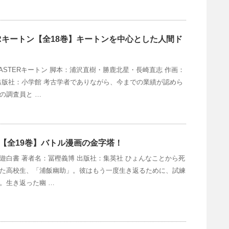
ERキートン【全18巻】キートンを中心とした人間ド
ASTERキートン 脚本：浦沢直樹・勝鹿北星・長崎直志 作画：
出版社：小学館 考古学者でありながら、今までの業績が認めら
の調査員と …
【全19巻】バトル漫画の金字塔！
遊白書 著者名：冨樫義博 出版社：集英社 ひょんなことから死
た高校生、「浦飯幽助」。彼はもう一度生き返るために、試練
。生き返った幽 …