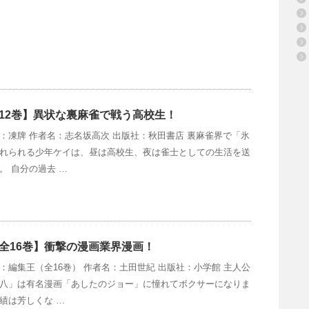
12巻】異状な裏麻雀で戦う高校生！
：凍牌 作者名：志名坂高次 出版社：秋田書店 裏麻雀界で「氷
れられる少年ケイは、昼は高校生、夜は雀士としての生活を送
。 自分の過去 …
全16巻】衝撃の漫画業界漫画！
：編集王（全16巻） 作者名：土田世紀 出版社：小学館 主人公
八」は有名漫画「あしたのジョー」に憧れてボクサーになりま
績は芳しくな …