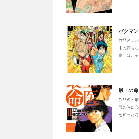
バクマン
作品名：バ
来の夢もな
高」は、そ
最上の命
作品名：最
歳の時に心
を知った時