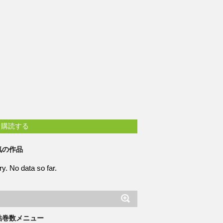
購読する
気の作品
ry. No data so far.
結巻数メニュー