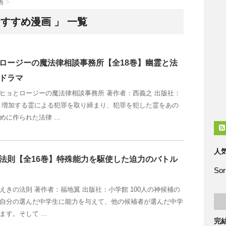
画
>
おすすめ漫画 」 一覧
ロージーの魔法律相談事務所【全18巻】幽霊と法
ドラマ
ヒョとロージーの魔法律相談事務所 著作者：西義之 出版社：
々増加する霊による犯罪を取り締まり、犯罪を犯した霊をあの
めに作られた法律 …
人
法則【全16巻】特殊能力を駆使した迫力のバトル
Sor
えきの法則 著作者：福地翼 出版社：小学館 100人の神候補の
自分の選んだ中学生に能力を与えて、他の候補者が選んだ中学
ます。そして …
完