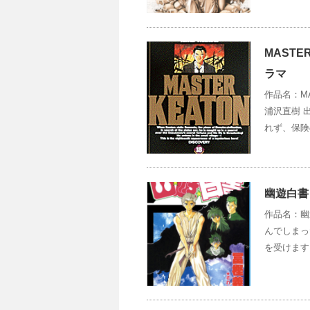
MAST
ラマ
作品名：M
浦沢直樹 
れず、保険
幽遊白書
作品名：幽
んでしまっ
を受けます