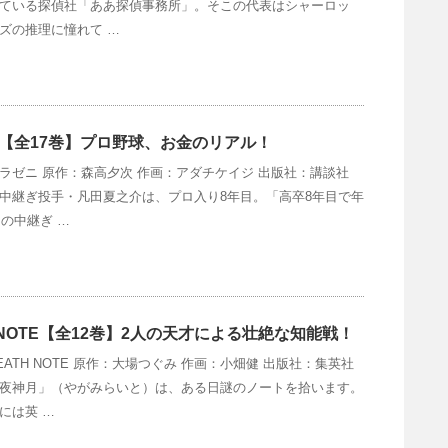
ている探偵社「ああ探偵事務所」。そこの代表はシャーロッ
ズの推理に憧れて …
【全17巻】プロ野球、お金のリアル！
ラゼニ 原作：森高夕次 作画：アダチケイジ 出版社：講談社
中継ぎ投手・凡田夏之介は、プロ入り8年目。「高卒8年目で年
円の中継ぎ …
H NOTE【全12巻】2人の天才による壮絶な知能戦！
EATH NOTE 原作：大場つぐみ 作画：小畑健 出版社：集英社
夜神月」（やがみらいと）は、ある日謎のノートを拾います。
には英 …