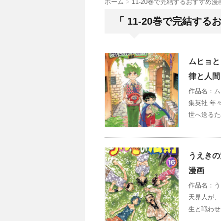
ホーム
>
11-20巻で完結するおすすめ漫
「 11-20巻で完結する
ムヒョと
律と人間
作品名：ム
集英社 年
世へ送るた
うえきの
漫画
作品名：う
天界人が、
生と戦わせ