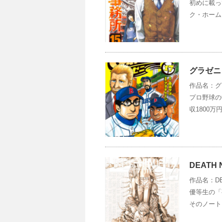
初めに載っ
ク・ホーム
グラゼニ
作品名：グ
プロ野球の
収1800万
DEAT
作品名：D
優等生の「
そのノート