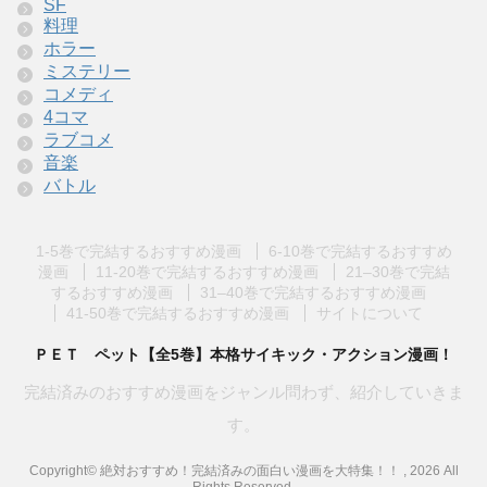
SF
料理
ホラー
ミステリー
コメディ
4コマ
ラブコメ
音楽
バトル
1-5巻で完結するおすすめ漫画
6-10巻で完結するおすすめ
漫画
11-20巻で完結するおすすめ漫画
21–30巻で完結
するおすすめ漫画
31–40巻で完結するおすすめ漫画
41-50巻で完結するおすすめ漫画
サイトについて
ＰＥＴ ペット【全5巻】本格サイキック・アクション漫画！
完結済みのおすすめ漫画をジャンル問わず、紹介していきま
す。
Copyright© 絶対おすすめ！完結済みの面白い漫画を大特集！！ , 2026 All
Rights Reserved.