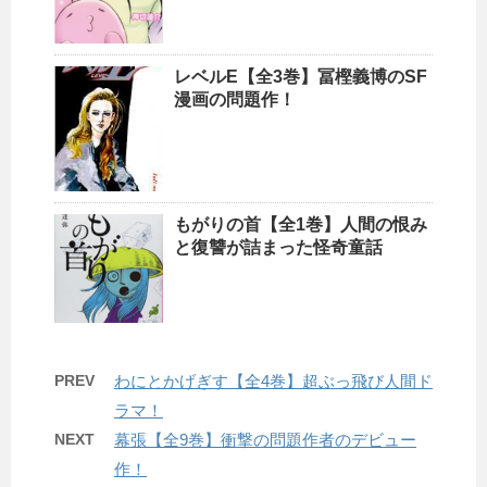
レベルE【全3巻】冨樫義博のSF
漫画の問題作！
もがりの首【全1巻】人間の恨み
と復讐が詰まった怪奇童話
PREV
わにとかげぎす【全4巻】超ぶっ飛び人間ド
ラマ！
NEXT
幕張【全9巻】衝撃の問題作者のデビュー
作！