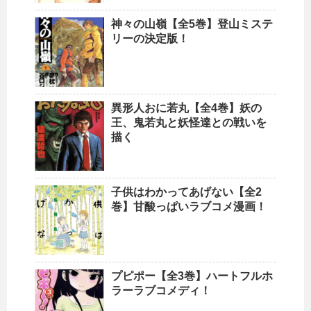
神々の山嶺【全5巻】登山ミステ
リーの決定版！
異形人おに若丸【全4巻】妖の
王、鬼若丸と妖怪達との戦いを
描く
子供はわかってあげない【全2
巻】甘酸っぱいラブコメ漫画！
プピポー【全3巻】ハートフルホ
ラーラブコメディ！