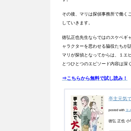
その後、マリは探偵事務所で働く
していきます。
徳弘正也先生ならではのスケベギ
ャラクターを思わせる脇役たちが
マリが探偵となってからは、１エ
とつひとつのエピソード内容は深
⇒こちらから無料で試し読み！
亭主元気で
posted with
ヨ
徳弘 正也 小学館