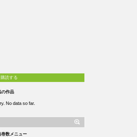
購読する
気の作品
ry. No data so far.
結巻数メニュー