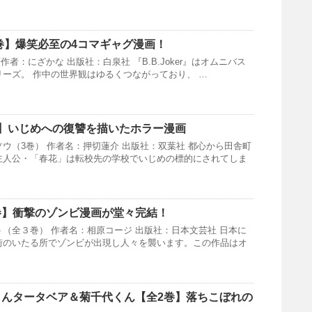
【全5巻】爆笑必至の4コマギャグ漫画！
r 著作者：にざかな 出版社：白泉社 『B.B.Joker』はオムニバス
ーズ。 作中の世界観はゆるくつながっており、 …
】いじめへの復讐を描いたホラー漫画
ウ（3巻） 作者名：押切蓮介 出版社：双葉社 都心から田舎町
主人公・「春花」は転校先の学校でいじめの標的にされてしま
巻】衝撃のゾンビ漫画が堂々完結！
（全３巻） 作者名：相原コージ 出版社：日本文芸社 日本に
街のいたる所でゾンビが出現し人々を襲います。この作品はオ
さんタータベア＆菊千代くん【全2巻】落ちこぼれの