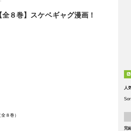
>
【全８巻】スケベギャグ漫画！
人
Sor
（全８巻）
完