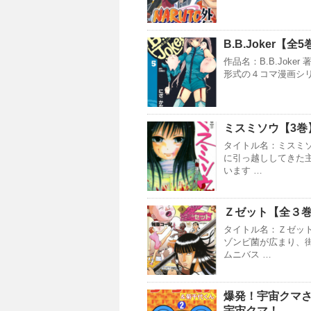
B.B.Joker
作品名：B.B.Joke
形式の４コマ漫画シリ
ミスミソウ【3巻
タイトル名：ミスミソ
に引っ越ししてきた
います …
Ｚゼット【全３
タイトル名：Ｚゼット
ゾンビ菌が広まり、
ムニバス …
爆発！宇宙クマ
宇宙クマ！