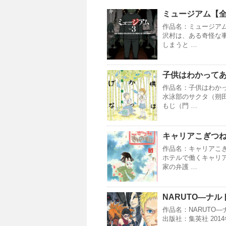
ミュージアム【
作品名：ミュージアム
沢村は、ある奇怪な
しまうと …
子供はわかってあ
作品名：子供はわかっ
水泳部のサクタ（朔
もじ（門 …
キャリアこぎつ
作品名：キャリアこぎ
ホテルで働くキャリ
家の弁護 …
NARUTO―ナ
作品名：NARUTO
出版社：集英社 20