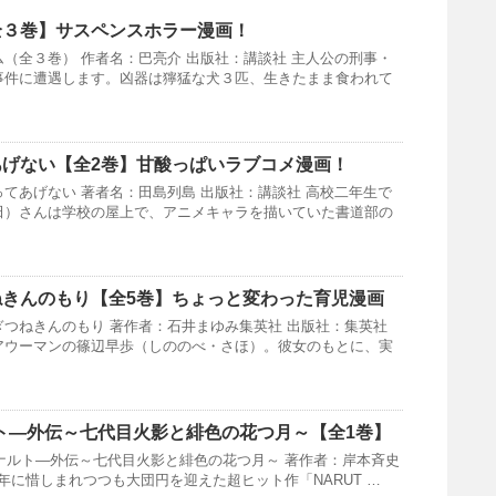
全３巻】サスペンスホラー漫画！
（全３巻） 作者名：巴亮介 出版社：講談社 主人公の刑事・
事件に遭遇します。凶器は獰猛な犬３匹、生きたまま食われて
げない【全2巻】甘酸っぱいラブコメ漫画！
てあげない 著者名：田島列島 出版社：講談社 高校二年生で
田）さんは学校の屋上で、アニメキャラを描いていた書道部の
ねきんのもり【全5巻】ちょっと変わった育児漫画
つねきんのもり 著作者：石井まゆみ集英社 出版社：集英社
アウーマンの篠辺早歩（しののべ・さほ）。彼女のもとに、実
ルト―外伝～七代目火影と緋色の花つ月～【全1巻】
―ナルト―外伝～七代目火影と緋色の花つ月～ 著作者：岸本斉史
14年に惜しまれつつも大団円を迎えた超ヒット作「NARUT …